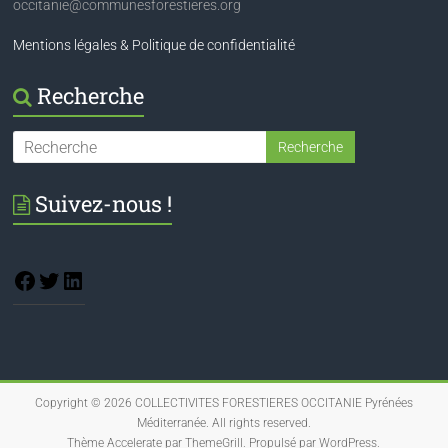
occitanie@communesforestieres.org
Mentions légales & Politique de confidentialité
Recherche
Suivez-nous !
Copyright © 2026
COLLECTIVITES FORESTIERES OCCITANIE Pyrénées
Méditerranée
. All rights reserved.
Thème
Accelerate
par ThemeGrill. Propulsé par
WordPress
.