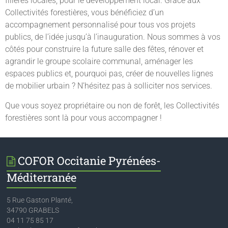
filières locales, pour le développement local. Grâce aux
Collectivités forestières, vous bénéficiez d’un
accompagnement personnalisé pour tous vos projets
publics, de l’idée jusqu’à l’inauguration. Nous sommes à vos
côtés pour construire la future salle des fêtes, rénover et
agrandir le groupe scolaire communal, aménager les
espaces publics et, pourquoi pas, créer de nouvelles lignes
de mobilier urbain ? N’hésitez pas à solliciter nos services.
Que vous soyez propriétaire ou non de forêt, les Collectivités
forestières sont là pour vous accompagner !
COFOR Occitanie Pyrénées-
Méditerranée
5 Rue Gaston Planté,
34790 GRABELS
04 11 75 85 17